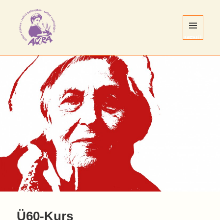
MENÜ
UND
WIDGETS
AURA
Nürnberg
e.V.
Ü60-Kurs