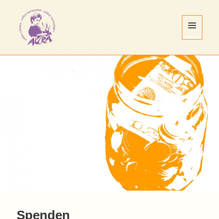
MENÜ
UND
WIDGETS
AURA
Nürnberg
e.V.
Spenden