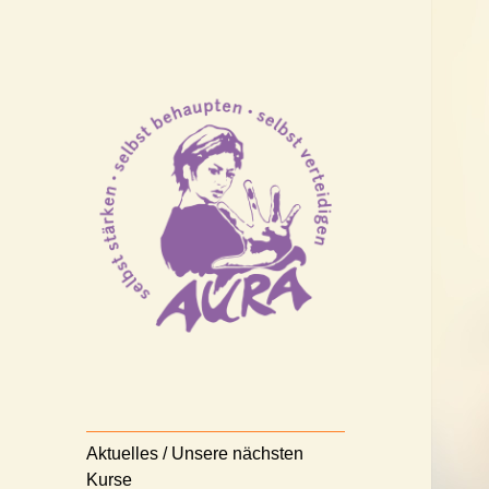
Selbststärken – Selbstbehaupten
AURA
– Selbstverteidigen
Nürnberg e.V.
Aktuelles / Unsere nächsten
Kurse