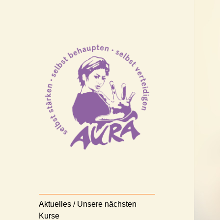
Selbststärken – Selbstbehaupten
AURA
– Selbstverteidigen
Nürnberg e.V.
Aktuelles / Unsere nächsten
Kurse