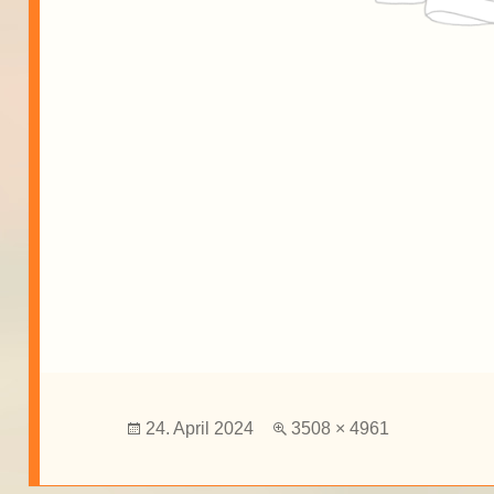
Veröffentlicht
Volle
24. April 2024
3508 × 4961
am
Größe