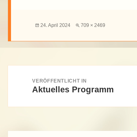
Veröffentlicht
Volle
24. April 2024
709 × 2469
am
Größe
Beitragsnavigation
VERÖFFENTLICHT IN
Aktuelles Programm