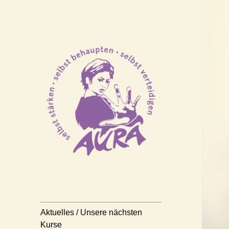
Selbststärken – Selbstbehaupten
AURA
– Selbstverteidigen
Nürnberg e.V.
Aktuelles / Unsere nächsten
Kurse