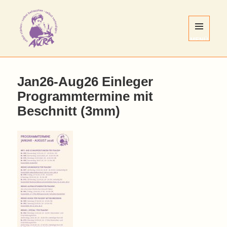
MENÜ
UND
WIDGETS
AURA
Nürnberg
Jan26-Aug26 Einleger
e.V.
Programmtermine mit
Beschnitt (3mm)