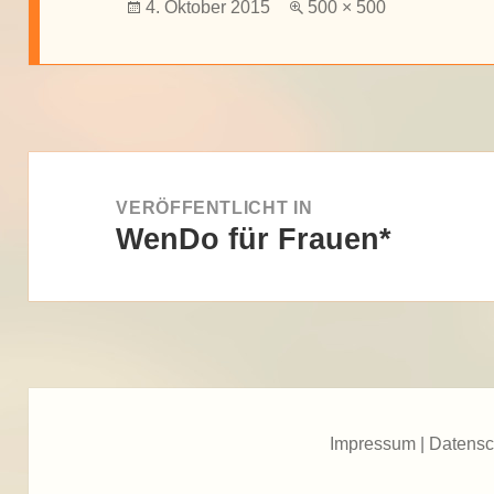
Veröffentlicht
Volle
4. Oktober 2015
500 × 500
am
Größe
Beitragsnavigation
VERÖFFENTLICHT IN
WenDo für Frauen*
Impressum
|
Datensc