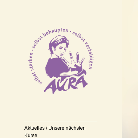
Selbststärken – Selbstbehaupten
AURA
– Selbstverteidigen
Nürnberg e.V.
Aktuelles / Unsere nächsten
Kurse