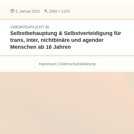
Veröffentlicht
Volle
5. Januar 2022
2560 × 1233
am
Größe
Beitragsnavigation
VERÖFFENTLICHT IN
Selbstbehauptung & Selbstverteidigung für
trans, inter, nichtbinäre und agender
Menschen ab 16 Jahren
Impressum
|
Datenschutzerklärung