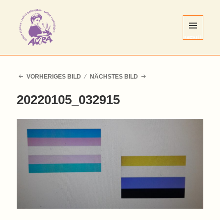
MENÜ
UND
WIDGETS
AURA
Nürnberg
VORHERIGES BILD
NÄCHSTES BILD
e.V.
20220105_032915