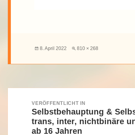
Veröffentlicht
Volle
8. April 2022
810 × 268
am
Größe
Beitragsnavigation
VERÖFFENTLICHT IN
Selbstbehauptung & Selbs
trans, inter, nichtbinäre
ab 16 Jahren