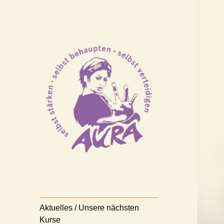
Selbststärken – Selbstbehaupten
AURA
– Selbstverteidigen
Nürnberg e.V.
Aktuelles / Unsere nächsten
Kurse