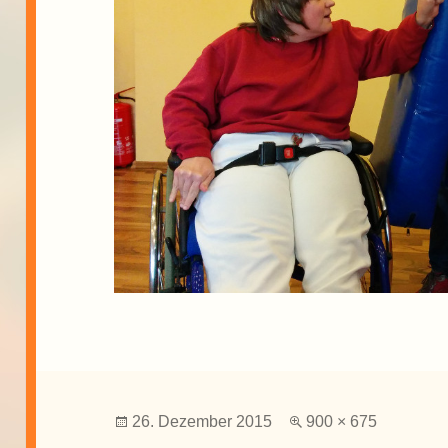
Veröffentlicht
Volle
26. Dezember 2015
900 × 675
am
Größe