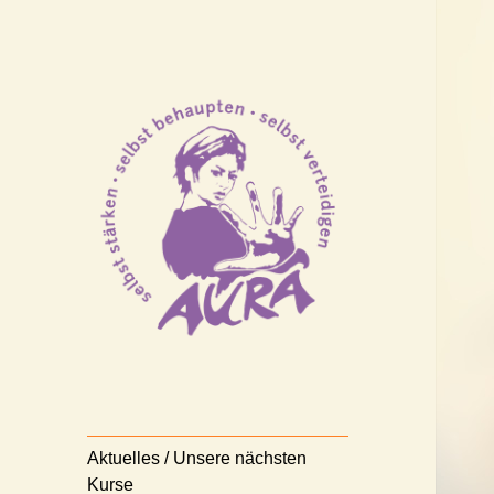
Selbststärken – Selbstbehaupten
AURA
– Selbstverteidigen
Nürnberg e.V.
Aktuelles / Unsere nächsten
Kurse