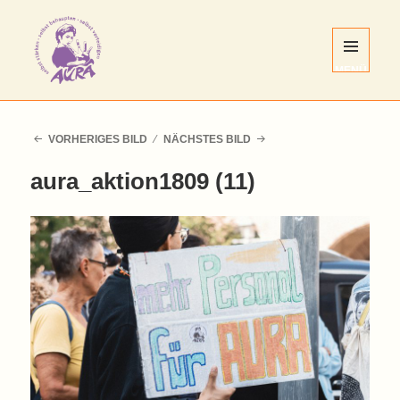
MENÜ
UND
WIDGETS
AURA
Nürnberg
VORHERIGES BILD
NÄCHSTES BILD
e.V.
aura_aktion1809 (11)