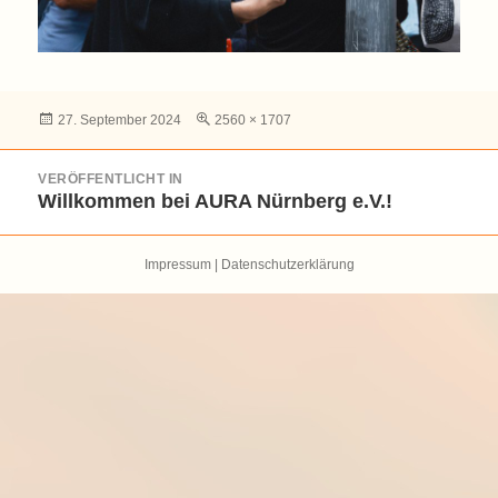
Veröffentlicht
Volle
27. September 2024
2560 × 1707
am
Größe
Beitragsnavigation
VERÖFFENTLICHT IN
Willkommen bei AURA Nürnberg e.V.!
Impressum
|
Datenschutzerklärung