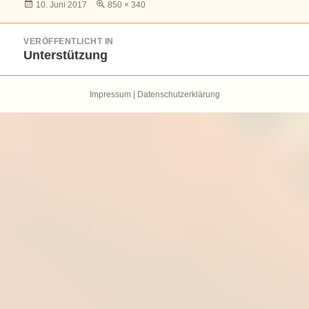
Veröffentlicht
Volle
10. Juni 2017
850 × 340
am
Größe
Beitragsnavigation
VERÖFFENTLICHT IN
Unterstützung
Impressum
|
Datenschutzerklärung