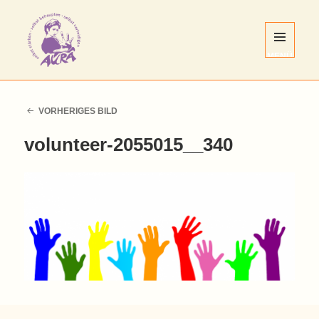
MENÜ
UND
WIDGETS
AURA
Nürnberg
VORHERIGES BILD
e.V.
volunteer-2055015__340