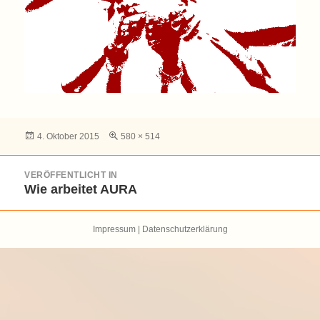
Veröffentlicht
Volle
4. Oktober 2015
580 × 514
am
Größe
Beitragsnavigation
VERÖFFENTLICHT IN
Wie arbeitet AURA
Impressum
|
Datenschutzerklärung