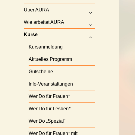
Über AURA
untermenü
anzeigen
Wie arbeitet AURA
untermenü
anzeigen
Kurse
untermenü
anzeigen
Kursanmeldung
Aktuelles Programm
Gutscheine
Info-Veranstaltungen
WenDo für Frauen*
WenDo für Lesben*
WenDo „Spezial“
WenDo für Frauen* mit