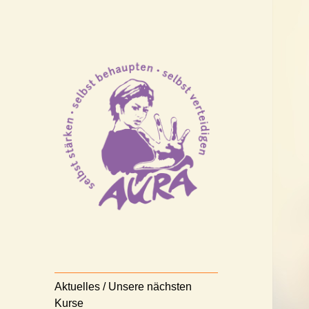
Selbststärken – Selbstbehaupten
AURA
– Selbstverteidigen
Nürnberg e.V.
Aktuelles / Unsere nächsten
Kurse