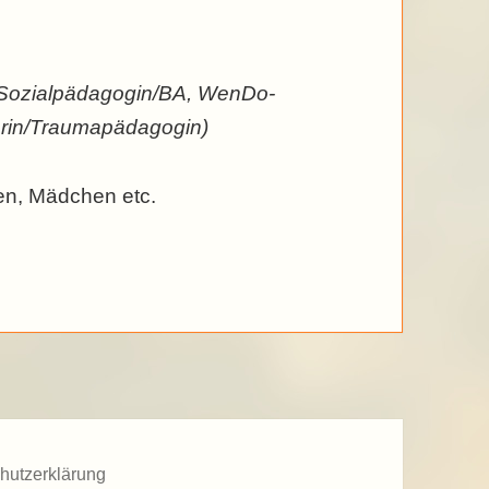
, Sozialpädagogin/BA,
WenDo-
erin/Trauma
pädagogin)
uen, Mädchen etc.
hutzerklärung